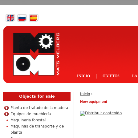
INICIO
OBJETOS
LA
Inicio
›
Objects for sale
New equipment
Planta de tratado de la madera
Equipos de mueblería
Maquinaria forestal
Maquinas de transporte y de
planta